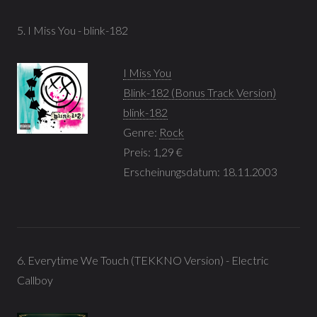
5. I Miss You - blink-182
I Miss You
Blink-182 (Bonus Track Version)
blink-182
Genre:
Rock
Preis: 1,29 €
Erscheinungsdatum: 18.11.2003
6. Everytime We Touch (TEKKNO Version) - Electric
Callboy