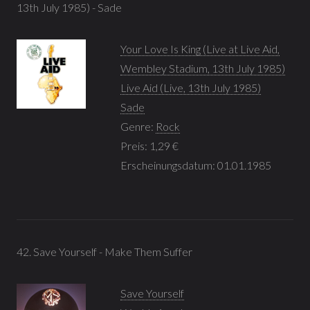
13th July 1985) - Sade
Your Love Is King (Live at Live Aid,
Wembley Stadium, 13th July 1985)
Live Aid (Live, 13th July 1985)
Sade
Genre:
Rock
Preis: 1,29 €
Erscheinungsdatum: 01.01.1985
42. Save Yourself - Make Them Suffer
Save Yourself