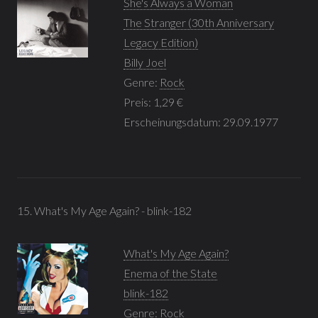
She's Always a Woman
The Stranger (30th Anniversary
Legacy Edition)
Billy Joel
Genre:
Rock
Preis: 1,29 €
Erscheinungsdatum: 29.09.1977
15. What's My Age Again? - blink-182
What's My Age Again?
Enema of the State
blink-182
Genre:
Rock