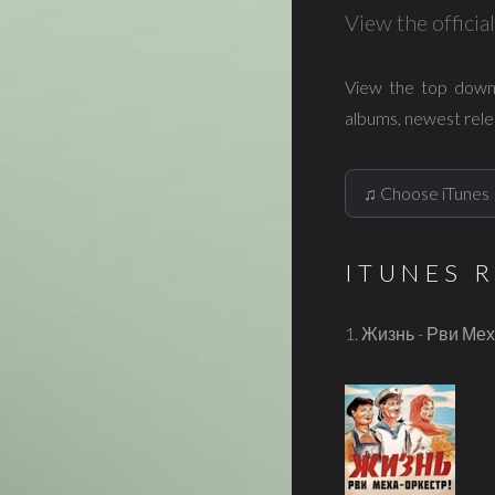
View the offici
View the top down
albums, newest rele
ITUNES 
1. Жизнь - Рви Ме