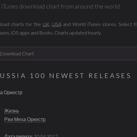
al iTunes download chart from around the world
load charts for the
UK
,
USA
and World iTunes stores. Select 
ases, iOS apps and Books. Charts updated hourly.
RUSSIA 100 NEWEST RELEASES
ха Оркестр
Жизнь
Рви Меха Оркестр
Дата релиза: 10.04.2017